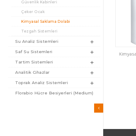
Güvenlik Kabinleri
Çeker Ocak
Kimyasal Saklama Dolabi
Tezgah Sistemleri
Su Analiz Sistemleri
Saf Su Sistemleri
Kimyasa
Tartim Sistemleri
Analitik Cihazlar
Toprak Analiz Sistemleri
Florabio Hücre Besiyerleri (Medium)
Sarf ve Kimyasal Malzemeler
Mikrobiyoloji & Hijyen Kontrol
Medikal Ürünler
TEKNİK SERVİS